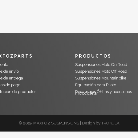
XFOZPARTS
PRODUCTOS
uenta
Suspensiones Moto On Road
s de envío
Suspensiones Moto Off Road
os de entrega
Suspensiones Mountainbike
as de pago
Equipación para Piloto
lución de productos
Recambios Öhlins y accesorios
motocicleta
© 2025 MAXFOZ SUSPENSIONS |
Design by TROKOLA