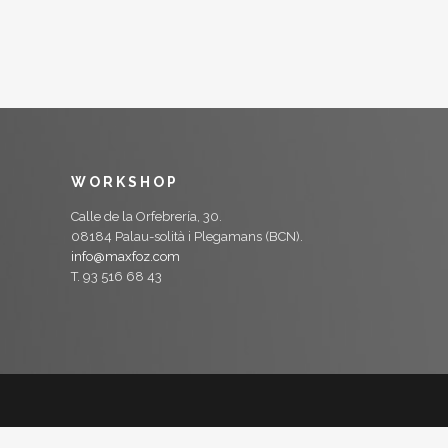
WORKSHOP
Calle de la Orfebrería, 30.
08184 Palau-solità i Plegamans (BCN).
info@maxfoz.com
T. 93 516 68 43