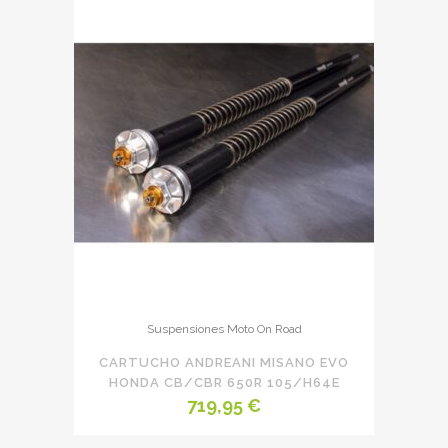
Suspensiones Moto On Road
CARTUCHO ANDREANI MISANO EVO
HONDA CB/CBR 650R 105/H64E
719,95
€