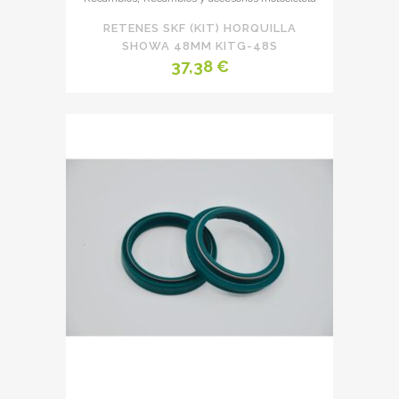
RETENES SKF (KIT) HORQUILLA
SHOWA 48MM KITG-48S
37,38
€