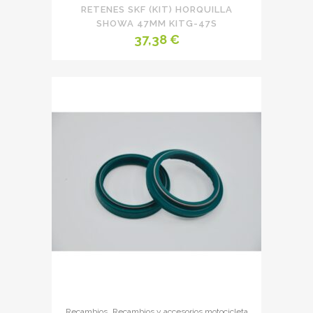
RETENES SKF (KIT) HORQUILLA
SHOWA 47MM KITG-47S
37,38
€
,
Recambios
Recambios y accesorios motocicleta