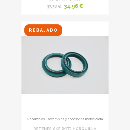
El
El
34,96
€
37,38
€
precio
precio
original
actual
era:
es:
REBAJADO
37,38 €.
34,96 €.
,
Recambios
Recambios y accesorios motocicleta
RETENES SKF (KIT) HORQUILLA