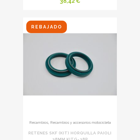
38,42
€
REBAJADO
,
Recambios
Recambios y accesorios motocicleta
RETENES SKF (KIT) HORQUILLA PAIOLI
38MM KITG-38P