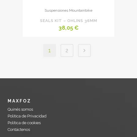
Suspensiones Mountainbike
SEALS KIT – OHLINS 36MM
38,05
€
1
2
MAXFOZ
Quinés somos
Politica de Privacidad
Política de cookies
Contáctenos