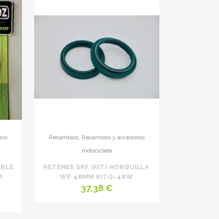
1.720,62 €.
1.669,80 €.
,
ios
Recambios
Recambios y accesorios
motocicleta
IBLE
RETENES SKF (KIT) HORQUILLA
A
WP 48MM KITG-48W
37,38
€