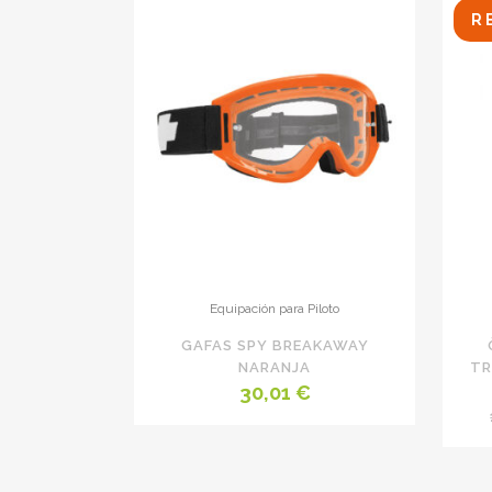
R
32,09 €.
30,25 €.
Equipación para Piloto
GAFAS SPY BREAKAWAY
NARANJA
TR
30,01
€