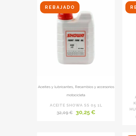
REBAJADO
R
,
Aceites y lubricantes
Recambios y accesorios
motocicleta
ACEITE SHOWA SS 05 1L
HU
El
El
30,25
€
32,09
€
precio
precio
original
actual
era:
es: