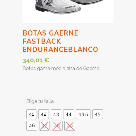
BOTAS GAERNE
FASTBACK
ENDURANCEBLANCO
340,01
€
Botas gama media alta de Gaerne.
Elige tu talla
41
42
43
44
44.5
45
46
47
48
49