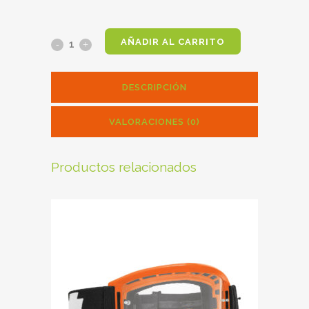
AÑADIR AL CARRITO
Botas
Gaerne
DESCRIPCIÓN
Fastback
EnduranceBlanco
VALORACIONES (0)
quantity
Productos relacionados