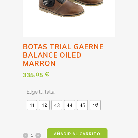
BOTAS TRIAL GAERNE
BALANCE OILED
MARRON
335,05
€
Elige tu talla
41
42
43
44
45
46
AÑADIR AL CARRITO
BOTAS