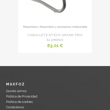
,
Recambios
Recambios y accesorios motocicleta
CABALLETE RTECH GRAND PRIX
ALUMINIO
83,01
€
MAXFOZ
Quinés somos
Politica de Privacidad
Política de cookies
Contáctenos