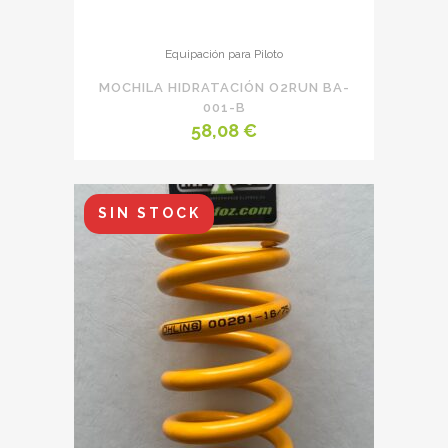
Equipación para Piloto
MOCHILA HIDRATACIÓN O2RUN BA-
001-B
58,08
€
SIN STOCK