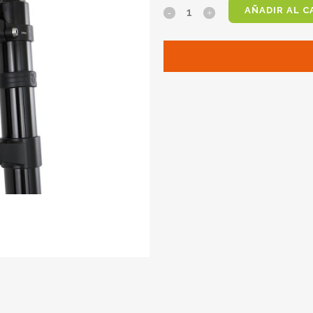
AÑADIR AL C
PLETINAS
MOUNTAINBIKE
(OFFSET
46)
PARA
HORQUILLA
OHLINS
DH38
19233-
08
quantity