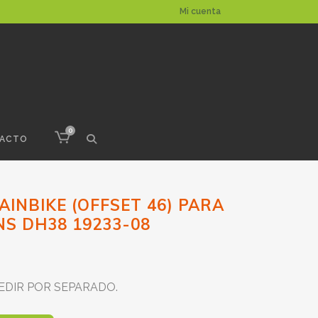
Mi cuenta
0
ACTO
INBIKE (OFFSET 46) PARA
S DH38 19233-08
EDIR POR SEPARADO.