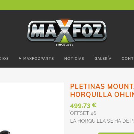
CIOS
MAXFOZPARTS
NOTICIAS
GALERÍA
CONT
PLETINAS MOUNTA
HORQUILLA OHLIN
499,73
€
OFFSET 46
LA HORQUILLA SE HA DE P