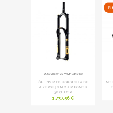
R
Suspensiones Mountainbike
ÖHLINS MTB HORQUILLA DE
MTB
AIRE RXF38 M.2 AIR FGMTB
T
3817 2210
1.737,56
€